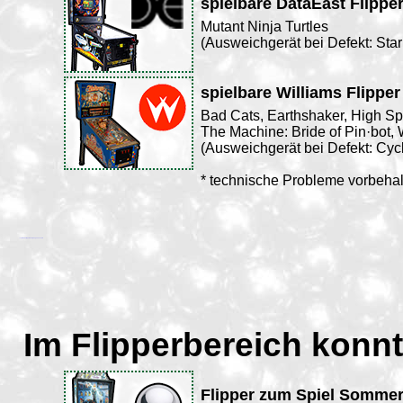
spielbare DataEast Flippe
Mutant Ninja Turtles
(Ausweichgerät bei Defekt: Star
spielbare Williams Flipper
Bad Cats, Earthshaker, High S
The Machine: Bride of Pin·bot,
(Ausweichgerät bei Defekt: Cyc
* technische Probleme vorbeha
spielbare Flipper der vergangenen Jahre
Im Flipperbereich konnt
Flipper zum Spiel Sommerf